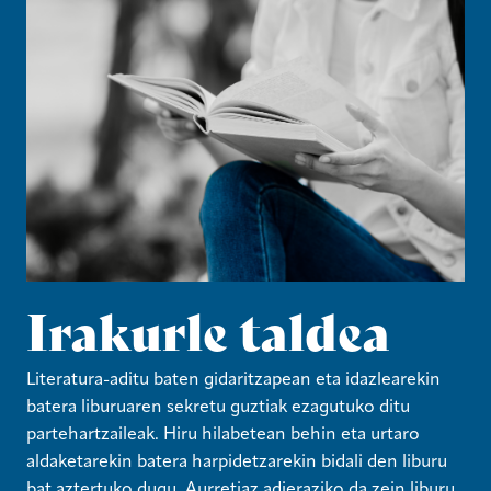
Irakurle taldea
Literatura-aditu baten gidaritzapean eta idazlearekin
batera liburuaren sekretu guztiak ezagutuko ditu
partehartzaileak. Hiru hilabetean behin eta urtaro
aldaketarekin batera harpidetzarekin bidali den liburu
bat aztertuko dugu. Aurretiaz adieraziko da zein liburu