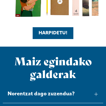
HARPIDETU!
Maiz egindako
galderak
Norentzat dago zuzendua?