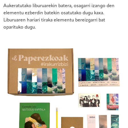
Aukeratutako liburuarekin batera, osagarri izango den
elementu ezberdin batekin osatutako dugu kaxa.
Liburuaren hariari tiraka elementu bereizgarri bat
oparituko dugu.