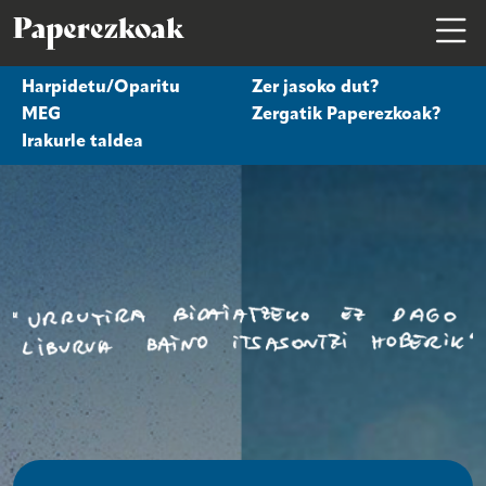
Harpidetu/Oparitu
Zer jasoko dut?
MEG
Zergatik Paperezkoak?
PAPEREZKOAK 0-2
Irakurle taldea
PAPEREZKOAK 2-7
PAPEREZKOAK HELDUAK
SAIOA HASI