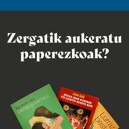
Zergatik aukeratu
paperezkoak?