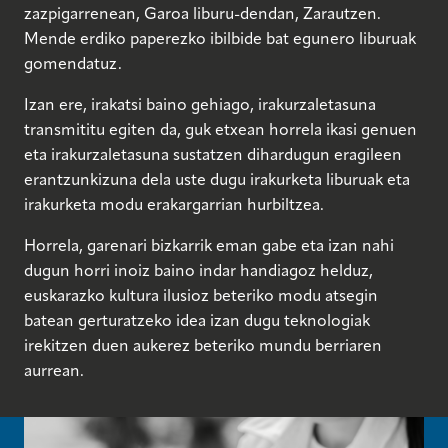
zazpigarrenean, Garoa liburu-dendan, Zarautzen.
Mende erdiko paperezko ibilbide bat egunero liburuak
gomendatuz.
Izan ere, irakatsi baino gehiago, irakurzaletasuna
transmititu egiten da, guk etxean horrela ikasi genuen
eta irakurzaletasuna sustatzen dihardugun eragileen
erantzunkizuna dela uste dugu irakurketa liburuak eta
irakurketa modu erakargarrian hurbiltzea.
Horrela, garenari bizkarrik eman gabe eta izan nahi
dugun horri inoiz baino indar handiagoz helduz,
euskarazko kultura ilusioz beteriko modu atsegin
batean gerturatzeko idea izan dugu teknologiak
irekitzen duen aukerez beteriko mundu berriaren
aurrean.