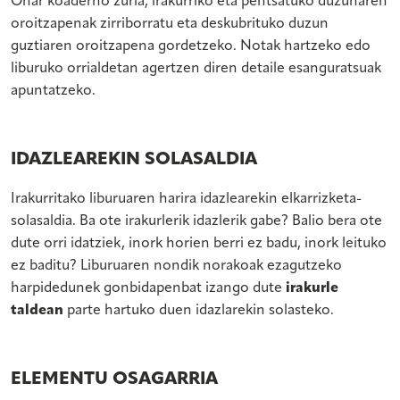
Ohar koaderno zuria, irakurriko eta pentsatuko duzunaren
oroitzapenak zirriborratu eta deskubrituko duzun
guztiaren oroitzapena gordetzeko. Notak hartzeko edo
liburuko orrialdetan agertzen diren detaile esanguratsuak
apuntatzeko.
IDAZLEAREKIN SOLASALDIA
Irakurritako liburuaren harira idazlearekin elkarrizketa-
solasaldia. Ba ote irakurlerik idazlerik gabe? Balio bera ote
dute orri idatziek, inork horien berri ez badu, inork leituko
ez baditu? Liburuaren nondik norakoak ezagutzeko
harpidedunek gonbidapenbat izango dute
irakurle
taldean
parte hartuko duen idazlarekin solasteko.
ELEMENTU OSAGARRIA