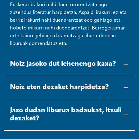
Euskeraz irakuri nahi duen ororentzat dago
zuzendua literatur harpidetza. Aspaldi irakurri ez eta
berriz irakurri nahi duenarentzat edo gehiago eta
hobeto irakurri nahi duenearentzat. Berrogeitamar
urte baino gehiago daramatzagu liburu-dendan
liburuak gomendatuz eta.
Noiz jasoko dut lehenengo kaxa?
Noiz eten dezaket harpidetza?
Jaso dudan liburua badaukat, itzuli
dezaket?