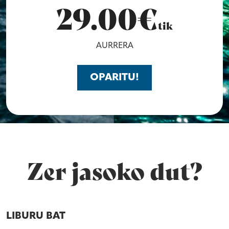
29.00€
tik
AURRERA
OPARITU!
Zer jasoko dut?
LIBURU BAT