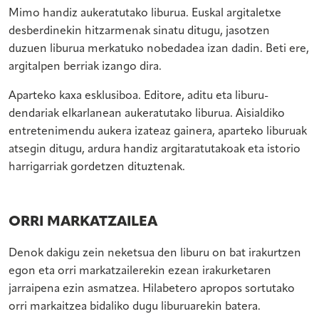
Mimo handiz aukeratutako liburua. Euskal argitaletxe
desberdinekin hitzarmenak sinatu ditugu, jasotzen
duzuen liburua merkatuko nobedadea izan dadin. Beti ere,
argitalpen berriak izango dira.
Aparteko kaxa esklusiboa. Editore, aditu eta liburu-
dendariak elkarlanean aukeratutako liburua. Aisialdiko
entretenimendu aukera izateaz gainera, aparteko liburuak
atsegin ditugu, ardura handiz argitaratutakoak eta istorio
harrigarriak gordetzen dituztenak.
ORRI MARKATZAILEA
Denok dakigu zein neketsua den liburu on bat irakurtzen
egon eta orri markatzailerekin ezean irakurketaren
jarraipena ezin asmatzea. Hilabetero apropos sortutako
orri markaitzea bidaliko dugu liburuarekin batera.