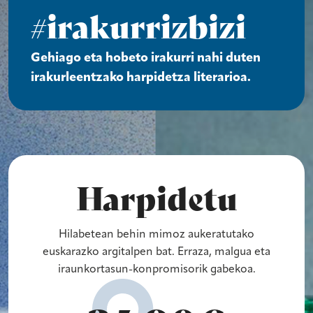
#irakurrizbizi
Gehiago eta hobeto irakurri nahi duten
irakurleentzako harpidetza literarioa.
Harpidetu
Hilabetean behin mimoz aukeratutako
euskarazko argitalpen bat. Erraza, malgua eta
iraunkortasun-konpromisorik gabekoa.