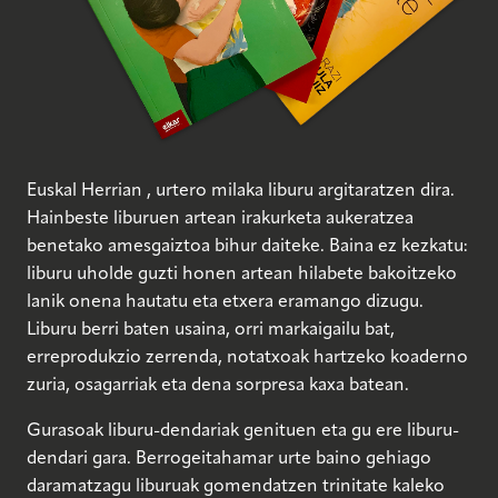
Euskal Herrian , urtero milaka liburu argitaratzen dira.
Hainbeste liburuen artean irakurketa aukeratzea
benetako amesgaiztoa bihur daiteke. Baina ez kezkatu:
liburu uholde guzti honen artean hilabete bakoitzeko
lanik onena hautatu eta etxera eramango dizugu.
Liburu berri baten usaina, orri markaigailu bat,
erreprodukzio zerrenda, notatxoak hartzeko koaderno
zuria, osagarriak eta dena sorpresa kaxa batean.
Gurasoak liburu-dendariak genituen eta gu ere liburu-
dendari gara. Berrogeitahamar urte baino gehiago
daramatzagu liburuak gomendatzen trinitate kaleko