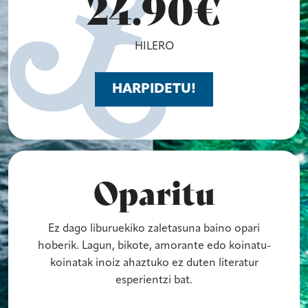
24.90€
HILERO
HARPIDETU!
Oparitu
Ez dago liburuekiko zaletasuna baino opari
hoberik. Lagun, bikote, amorante edo koinatu-
koinatak inoiz ahaztuko ez duten literatur
esperientzi bat.