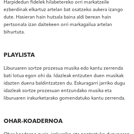
Harpidedun fidelek hilabetereko orri markatzeile
ezberdinak elkartuz artelan bat osatzeko aukera izango
dute. Hasieran hain hutsala baina aldi berean hain
pertsonala izan daitekeen orri markagailua artelan
bihurtuta.
PLAYLISTA
Liburuaren sortze prozesua musika edo kantu zerrenda
bati lotua egon ohi da. Idazleak entzuten duen musikak
idazten duena baldintzatzen du. Eskuragarri jarriko dugu
idazleak sortze prozesuan entzundako musika eta
liburuaren irakurketarako gomendatuko kantu zerrenda.
OHAR-KOADERNOA